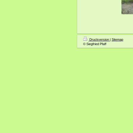
Druckversion
|
Sitemap
© Siegfried Pfaff