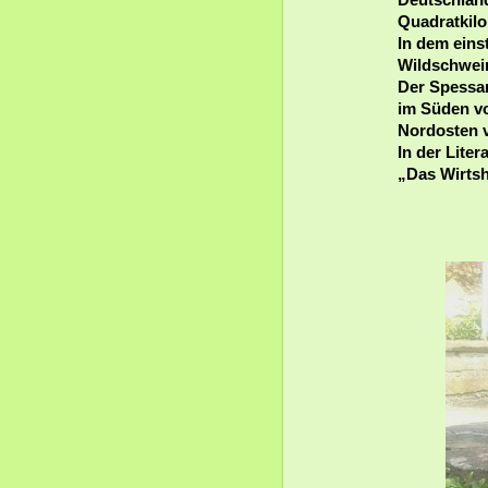
Quadratkilo
In dem eins
Wildschwein
Der Spessar
im Süden v
Nordosten 
In der Lite
„Das Wirtsh
Spessa