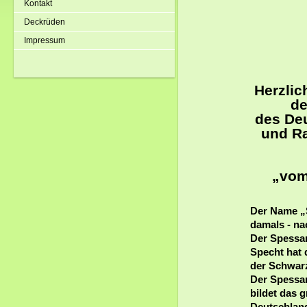
Kontakt
Deckrüden
Impressum
Herzlic
d
des De
und Ra
„vom
Der Name „
damals - na
Der Spessart
Specht hat
der Schwarz
Der Spessar
bildet das
Deutschland